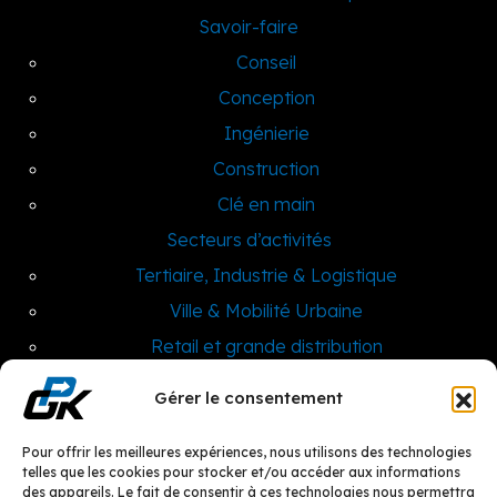
Savoir-faire
Conseil
Conception
Ingénierie
Construction
Clé en main
Secteurs d’activités
Tertiaire, Industrie & Logistique
Ville & Mobilité Urbaine
Retail et grande distribution
Infrastructure Transport & Aéroportuaire
Gérer le consentement
Centre Hospitalier & Clinique
Qui sommes-nous ?
Pour offrir les meilleures expériences, nous utilisons des technologies
telles que les cookies pour stocker et/ou accéder aux informations
Nos réalisations
des appareils. Le fait de consentir à ces technologies nous permettra